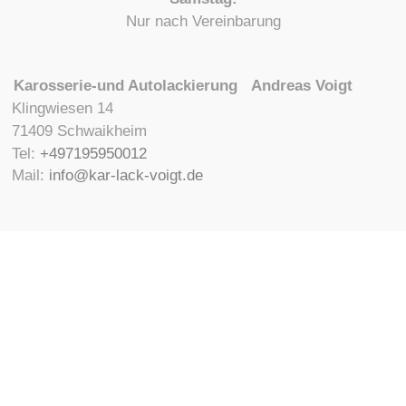
Nur nach Vereinbarung
Karosserie-und Autolackierung Andreas Voigt
Klingwiesen 14
71409 Schwaikheim
Tel:
+497195950012
Mail:
info@kar-lack-voigt.de
VOIGT IST PPG-BETRIEB
Impressum
Datenschutz
Disclaimer
Widerrufsbelehrung
Copyright © 2023. All rights reserved