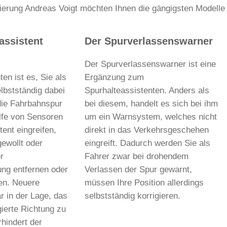
erung Andreas Voigt möchten Ihnen die gängigsten Modelle 
assistent
Der Spurverlassenswarner
Der Spurverlassenswarner ist eine
en ist es, Sie als
Ergänzung zum
lbstständig dabei
Spurhalteassistenten. Anders als
die Fahrbahnspur
bei diesem, handelt es sich bei ihm
ilfe von Sensoren
um ein Warnsystem, welches nicht
tent eingreifen,
direkt in das Verkehrsgeschehen
ewollt oder
eingreift. Dadurch werden Sie als
r
Fahrer zwar bei drohendem
ng entfernen oder
Verlassen der Spur gewarnt,
en. Neuere
müssen Ihre Position allerdings
r in der Lage, das
selbstständig korrigieren.
gierte Richtung zu
rhindert der