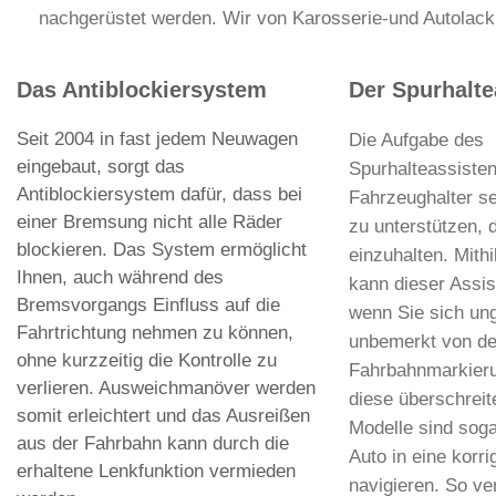
nachgerüstet werden. Wir von Karosserie-und Autolacki
Das Antiblockiersystem
Der Spurhalte
Seit 2004 in fast jedem Neuwagen
Die Aufgabe des
eingebaut, sorgt das
Spurhalteassistent
Antiblockiersystem dafür, dass bei
Fahrzeughalter se
einer Bremsung nicht alle Räder
zu unterstützen, 
blockieren. Das System ermöglicht
einzuhalten. Mith
Ihnen, auch während des
kann dieser Assis
Bremsvorgangs Einfluss auf die
wenn Sie sich ung
Fahrtrichtung nehmen zu können,
unbemerkt von de
ohne kurzzeitig die Kontrolle zu
Fahrbahnmarkieru
verlieren. Ausweichmanöver werden
diese überschreit
somit erleichtert und das Ausreißen
Modelle sind soga
aus der Fahrbahn kann durch die
Auto in eine korri
erhaltene Lenkfunktion vermieden
navigieren. So ve