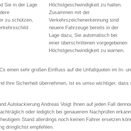
d Sie in der Lage
Höchstgeschwindigkeit zu halten.
ndere
Zusammen mit der
er zu schützen,
Verkehrszeichenerkennung sind
erkehrsschild
neuere Fahrzeuge bereits in der
Lage dazu, Sie automatisch bei
einer überschrittenen vorgegebenen
Höchstgeschwindigkeit zu warnen.
 einen sehr großen Einfluss auf die Unfallquoten im In- u
d Ihre Sicherheit übernehmen, ist es umso wichtiger, dass s
d Autolackierung Andreas Voigt Ihnen auf jeden Fall dennoch
achträglich oder lediglich bei genauerem Nachprüfen erkann
f heutigem Stand allerdings noch keinen Fahrer ersetzen kö
ng dringlichst empfehlen.