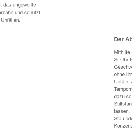
t das ungewollte
hrbahn und schützt
 Unfällen.
Der A
Mithilf
Sie Ihr
Geschwi
ohne Ih
Unfälle
Tempoma
dazu se
Stillst
lassen.
Stau od
Konzent