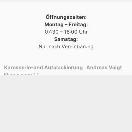
Öffnungszeiten:
Montag – Freitag:
07:30 – 18:00 Uhr
Samstag:
Nur nach Vereinbarung
Karosserie-und Autolackierung Andreas Voigt
Klingwiesen 14
71409 Schwaikheim
Tel:
+497195950012
Mail:
info@kar-lack-voigt.de